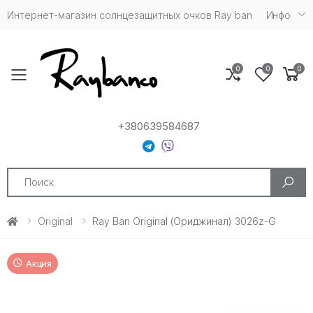
Интернет-магазин солнцезащитных очков Ray ban
Инфо
0
0
0
Toggle mobile menu
+380639584687
Search
Original
Ray Ban Original (Ориджинал) 3026z-G
Акция