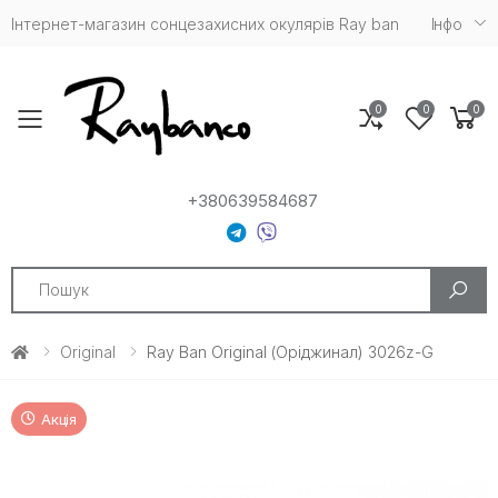
Інтернет-магазин сонцезахисних окулярів Ray ban
Iнфо
0
0
0
Toggle mobile menu
+380639584687
Search
Original
Ray Ban Original (Оріджинал) 3026z-G
Акція