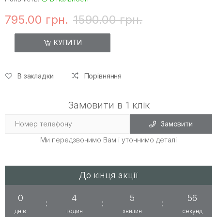
795.00 грн.
1590.00 грн.
КУПИТИ
В закладки
Порівняння
Замовити в 1 клік
Замовити
Ми передзвонимо Вам і уточнимо деталі
До кінця акції
0
4
5
56
:
:
:
днів
годин
хвилин
секунд