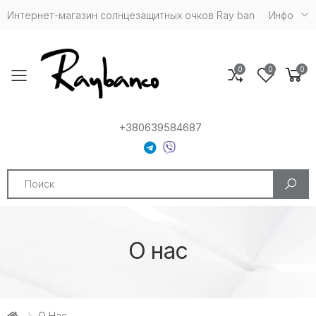
Интернет-магазин солнцезащитных очков Ray ban
Инфо
0
0
0
Toggle mobile menu
+380639584687
Search
О нас
О Нас