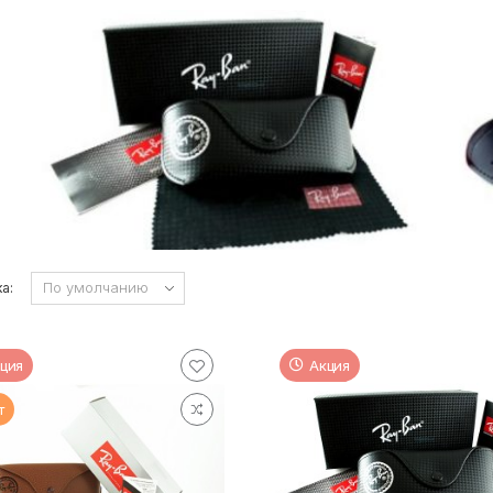
а:
ция
Акция
т