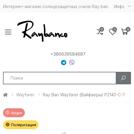
Интернет-магазин солнцезащитных очков Ray ban
Инфо
0
0
0
Toggle mobile menu
+380639584687
Search
Wayfarer
Ray Ban Wayfarer (Вайфаеры) P2140-C-7
Акция
Поляризация