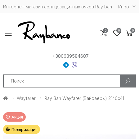
Интернет-магазин солнцезащитных очков Ray ban
Инфо
0
0
0
Toggle mobile menu
+380639584687
Search
Wayfarer
Ray Ban Wayfarer (Вайфаеры) 2140c41
Акция
Поляризация