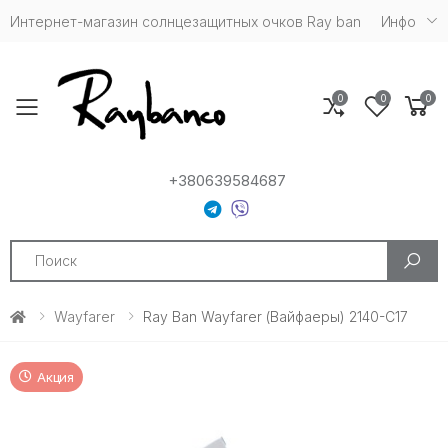
Интернет-магазин солнцезащитных очков Ray ban
Инфо
0
0
0
Toggle mobile menu
+380639584687
Search
Wayfarer
Ray Ban Wayfarer (Вайфаеры) 2140-С17
Акция