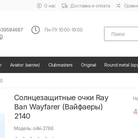
О нас
Доставка и оплата
Сравне
Search
639584687
Пн-Пт 10:00-19:00
r
Aviator (капли)
Clubmasters
Original
Round metal (кр
40
Солнцезащитные очки Ray
Н
Ban Wayfarer (Вайфаеры)
4
2140
Модель: o4ki-2786