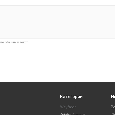
те обычный текст.
Категории
И
Wayfarer
В
Aviator (капли)
До