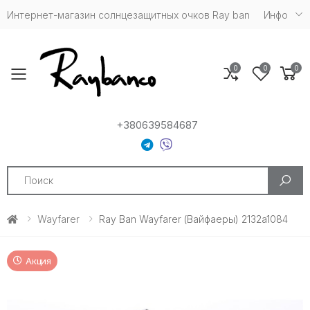
Интернет-магазин солнцезащитных очков Ray ban
Инфо
0
0
0
Toggle mobile menu
+380639584687
Search
Wayfarer
Ray Ban Wayfarer (Вайфаеры) 2132a1084
Акция