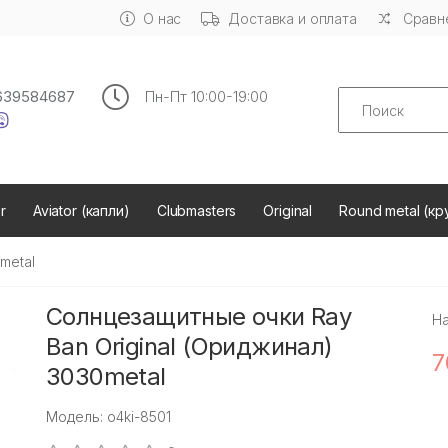
О нас
Доставка и оплата
Сравне
Search
639584687
Пн-Пт 10:00-19:00
r
Aviator (капли)
Clubmasters
Original
Round metal (кр
metal
Солнцезащитные очки Ray
Н
Ban Original (Ориджинал)
7
3030metal
Модель: o4ki-8501