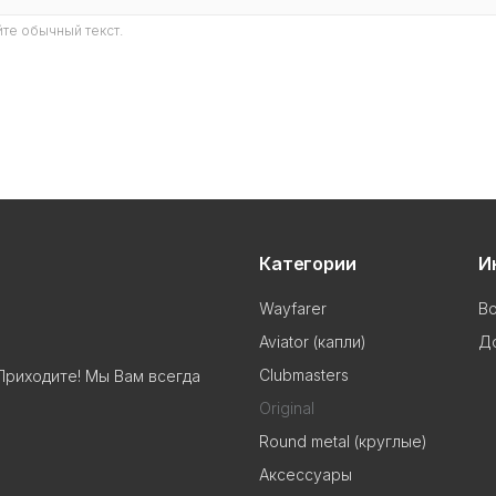
те обычный текст.
Категории
И
Wayfarer
В
Aviator (капли)
До
Clubmasters
Приходите! Мы Вам всегда
Original
Round metal (круглые)
Аксессуары