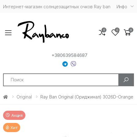
Интернет-магазин солнцезащитных очков Ray ban
Инфо
0
0
0
Toggle mobile menu
+380639584687
Search
Original
Ray Ban Original (Ориджинал) 3026D-Orange
Акция
Хит