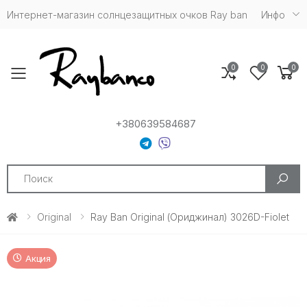
Интернет-магазин солнцезащитных очков Ray ban
Инфо
0
0
0
Toggle mobile menu
+380639584687
Search
Original
Ray Ban Original (Ориджинал) 3026D-Fiolet
Акция