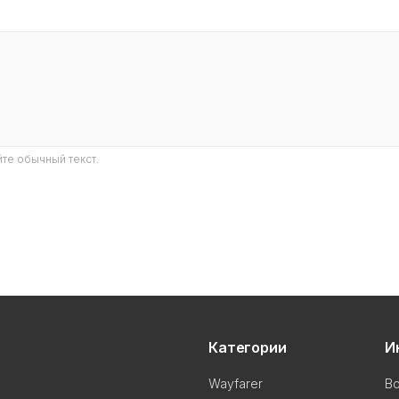
те обычный текст.
Категории
И
Wayfarer
В