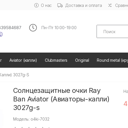
О нас
Доставка и оплата
Сравне
Search
639584687
Пн-Пт 10:00-19:00
r
Aviator (капли)
Clubmasters
Original
Round metal (кр
-Капли) 3027g-S
Солнцезащитные очки Ray
Н
Ban Aviator (Авиаторы-капли)
4
3027g-s
Модель: o4ki-7032