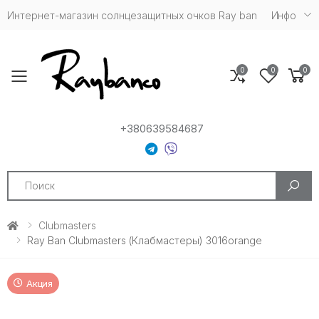
Интернет-магазин солнцезащитных очков Ray ban
Инфо
0
0
0
Toggle mobile menu
+380639584687
Search
Clubmasters
Ray Ban Clubmasters (Клабмастеры) 3016orange
Акция