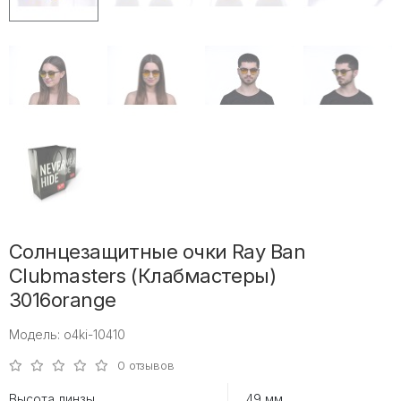
Солнцезащитные очки Ray Ban
Clubmasters (Клабмастеры)
3016orange
Модель: o4ki-10410
0 отзывов
Высота линзы
49 мм