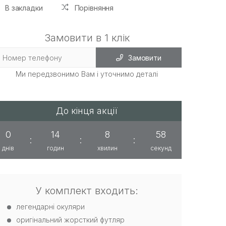
В закладки
Порівняння
Замовити в 1 клік
Замовити
Ми передзвонимо Вам і уточнимо деталі
До кінця акції
0
14
8
58
:
:
:
днів
годин
хвилин
секунд
У комплект входить:
легендарні окуляри
оригінальний жорсткий футляр