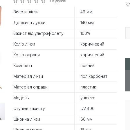
0 відгуків
Висота лінзи
49 мм
Довжина дужки
140 мм
Захист від ультрафіолету
100%
Колір лінзи
коричневий
Колір оправи
коричневий
Комплект
повний
Матеріал лінзи
полікарбонат
Матеріал оправи
пластик
Модель
унісекс
Ступінь захисту
UV 400
Ширина лінзи
60 мм
Ширина моста
16 мм