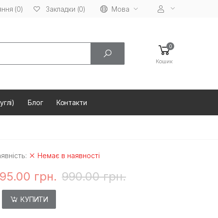
ння (0)
Мова
Закладки (0)
0
Кошик
углі)
Блог
Контакти
явність:
Немає в наявності
95.00 грн.
990.00 грн.
КУПИТИ