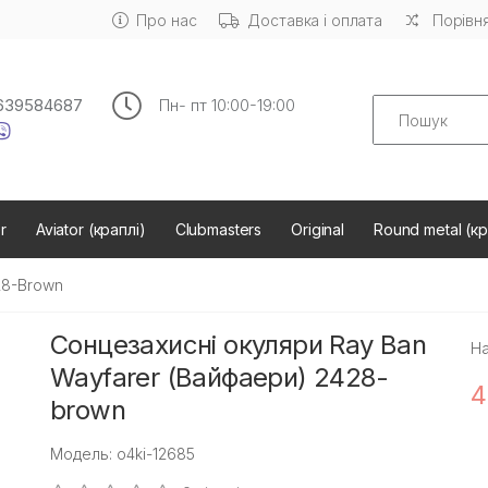
Про нас
Доставка і оплата
Порівня
Search
639584687
Пн- пт 10:00-19:00
r
Aviator (краплі)
Clubmasters
Original
Round metal (кр
28-Brown
Сонцезахисні окуляри Ray Ban
На
Wayfarer (Вайфаери) 2428-
4
brown
Модель: o4ki-12685