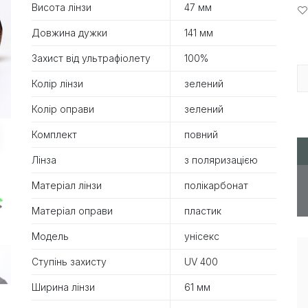
Висота лінзи
47 мм
Довжина дужки
141 мм
Захист від ультрафіолету
100%
Колір лінзи
зелений
Колір оправи
зелений
Комплект
повний
Лінза
з поляризацією
Матеріал лінзи
полікарбонат
Матеріал оправи
пластик
Модель
унісекс
Ступінь захисту
UV 400
Ширина лінзи
61 мм