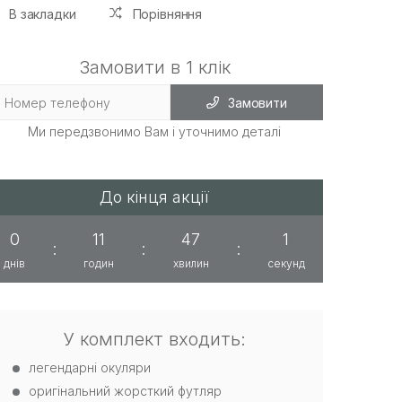
В закладки
Порівняння
Замовити в 1 клік
Замовити
Ми передзвонимо Вам і уточнимо деталі
До кінця акції
0
11
47
0
:
:
:
днів
годин
хвилин
секунд
У комплект входить:
легендарні окуляри
оригінальний жорсткий футляр