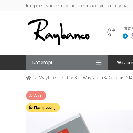
Інтернет-магазин сонцезахисних окулярів Ray ban
+380
Категорії
Wayfare
Wayfarer
Ray Ban Wayfarer (Вайфаери) 21
Акція
Поляризація