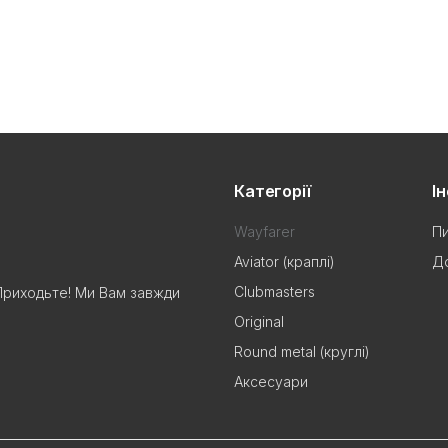
Категорії
І
Wayfarer
Пи
Aviator (краплі)
До
Clubmasters
Приходьте! Ми Вам завжди
Original
Round metal (круглі)
Аксесуари