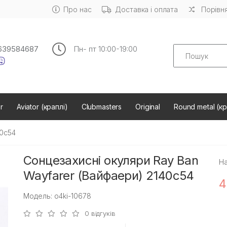
Про нас
Доставка і оплата
Порівня
Search
639584687
Пн- пт 10:00-19:00
r
Aviator (краплі)
Clubmasters
Original
Round metal (кр
40c54
Сонцезахисні окуляри Ray Ban
На
Wayfarer (Вайфаери) 2140c54
4
Модель: o4ki-10678
0 відгуків