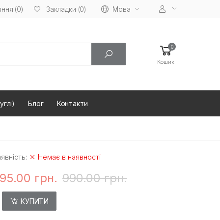
ння (0)
Мова
Закладки (0)
0
Кошик
углі)
Блог
Контакти
явність:
Немає в наявності
95.00 грн.
990.00 грн.
КУПИТИ