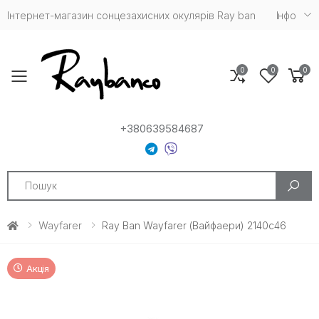
Інтернет-магазин сонцезахисних окулярів Ray ban
Iнфо
0
0
0
Toggle mobile menu
+380639584687
Search
Wayfarer
Ray Ban Wayfarer (Вайфаери) 2140c46
Акція