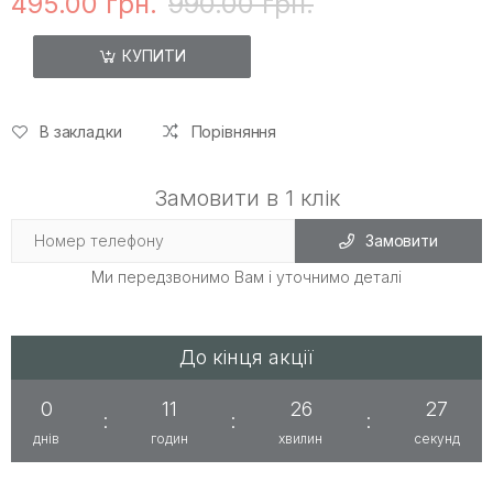
495.00 грн.
990.00 грн.
КУПИТИ
В закладки
Порівняння
Замовити в 1 клік
Замовити
Ми передзвонимо Вам і уточнимо деталі
До кінця акції
0
11
26
26
:
:
:
днів
годин
хвилин
секунд