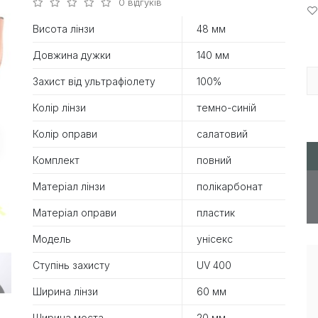
0 відгуків
Висота лінзи
48 мм
Довжина дужки
140 мм
Захист від ультрафіолету
100%
Колір лінзи
темно-синій
Колір оправи
салатовий
Комплект
повний
Матеріал лінзи
полікарбонат
Матеріал оправи
пластик
Модель
унісекс
Ступінь захисту
UV 400
Ширина лінзи
60 мм
Ширина моста
20 мм