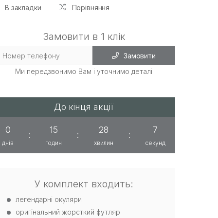
В закладки
Порівняння
Замовити в 1 клік
Замовити
Ми передзвонимо Вам і уточнимо деталі
До кінця акції
0
15
28
7
:
:
:
днів
годин
хвилин
секунд
У комплект входить:
легендарні окуляри
оригінальний жорсткий футляр