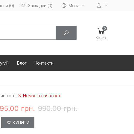
ння (0)
Мова
Закладки (0)
0
Кошик
углі)
Блог
Контакти
явність:
Немає в наявності
95.00 грн.
990.00 грн.
КУПИТИ