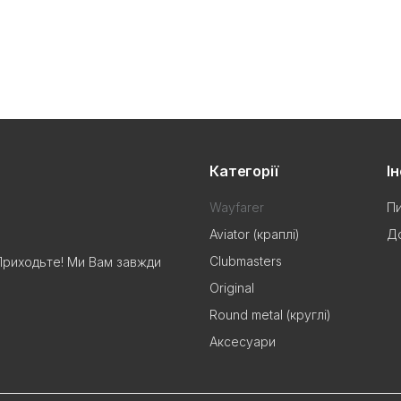
Категорії
І
Wayfarer
Пи
Aviator (краплі)
До
Clubmasters
Приходьте! Ми Вам завжди
Original
Round metal (круглі)
Аксесуари