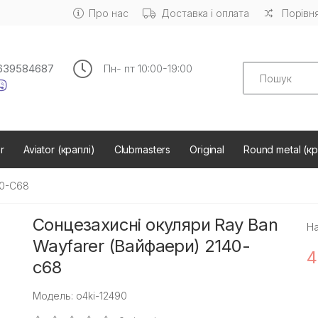
Про нас
Доставка і оплата
Порівня
Search
639584687
Пн- пт 10:00-19:00
r
Aviator (краплі)
Clubmasters
Original
Round metal (кр
40-С68
Сонцезахисні окуляри Ray Ban
На
Wayfarer (Вайфаери) 2140-
4
с68
Модель: o4ki-12490