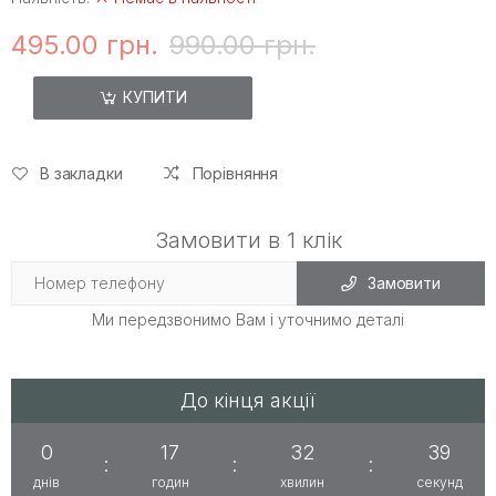
495.00 грн.
990.00 грн.
КУПИТИ
В закладки
Порівняння
Замовити в 1 клік
Замовити
Ми передзвонимо Вам і уточнимо деталі
До кінця акції
0
17
32
39
:
:
:
днів
годин
хвилин
секунд