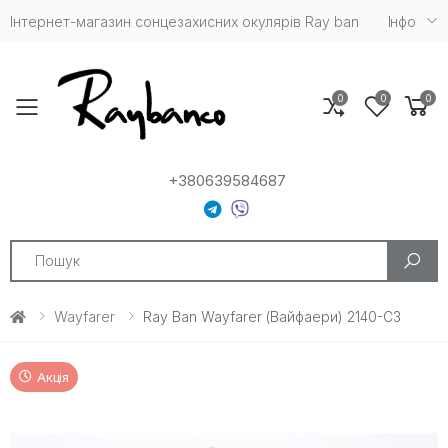
Інтернет-магазин сонцезахисних окулярів Ray ban
Iнфо
0
0
0
Toggle mobile menu
+380639584687
Search
Wayfarer
Ray Ban Wayfarer (Вайфаери) 2140-C3
Акція