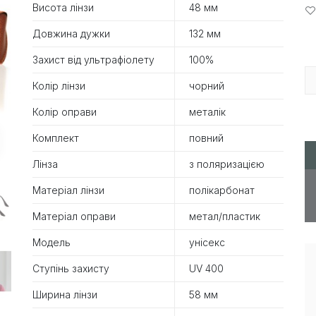
Висота лінзи
48 мм
Довжина дужки
132 мм
Захист від ультрафіолету
100%
Колір лінзи
чорний
Колір оправи
металік
Комплект
повний
Лінза
з поляризацією
Матеріал лінзи
полікарбонат
Матеріал оправи
метал/пластик
Модель
унісекс
Ступінь захисту
UV 400
Ширина лінзи
58 мм