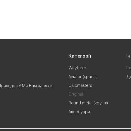
Категорії
І
Wayfarer
Пи
Aviator (краплі)
До
Clubmasters
Приходьте! Ми Вам завжди
Original
Round metal (круглі)
Аксесуари