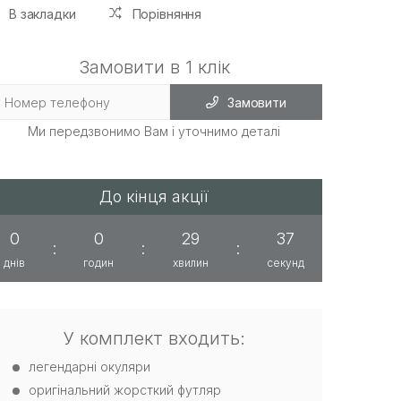
В закладки
Порівняння
Замовити в 1 клік
Замовити
Ми передзвонимо Вам і уточнимо деталі
До кінця акції
0
0
29
36
:
:
:
днів
годин
хвилин
секунд
У комплект входить:
легендарні окуляри
оригінальний жорсткий футляр