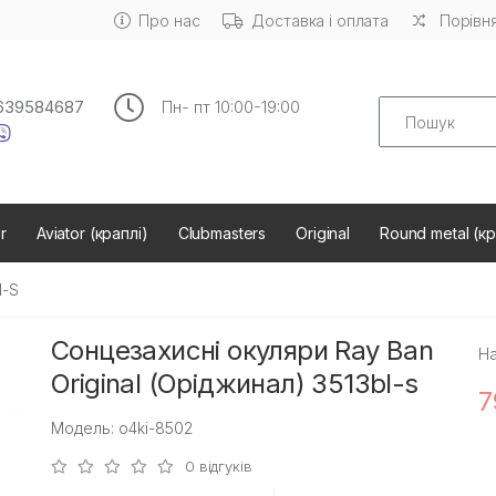
Про нас
Доставка і оплата
Порівня
Search
639584687
Пн- пт 10:00-19:00
r
Aviator (краплі)
Clubmasters
Original
Round metal (кр
l-S
Сонцезахисні окуляри Ray Ban
На
Original (Оріджинал) 3513bl-s
7
Модель: o4ki-8502
0 відгуків