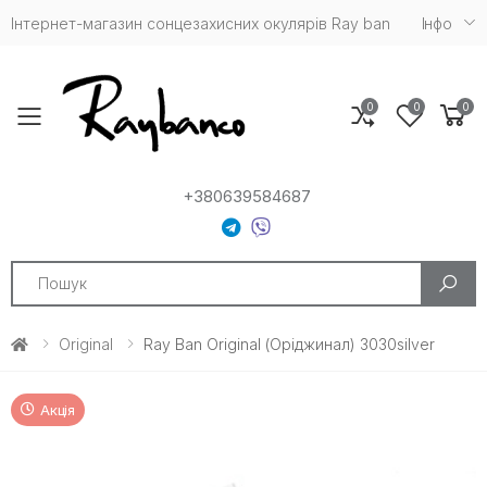
Інтернет-магазин сонцезахисних окулярів Ray ban
Iнфо
0
0
0
Toggle mobile menu
+380639584687
Search
Original
Ray Ban Original (Оріджинал) 3030silver
Акція