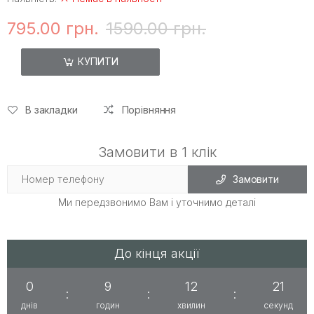
795.00 грн.
1590.00 грн.
КУПИТИ
В закладки
Порівняння
Замовити в 1 клік
Замовити
Ми передзвонимо Вам і уточнимо деталі
До кінця акції
0
9
12
21
:
:
:
днів
годин
хвилин
секунд