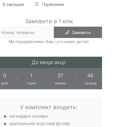
В закладки
Порівняння
Замовити в 1 клік
Замовити
Ми передзвонимо Вам і уточнимо деталі
До кінця акції
0
1
37
46
:
:
:
днів
годин
хвилин
секунд
У комплект входить:
легендарні окуляри
оригінальний жорсткий футляр