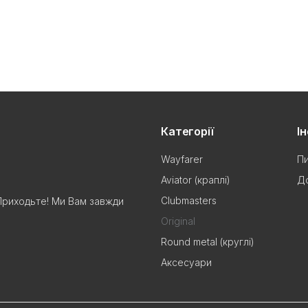
Категорії
І
Wayfarer
Пи
Aviator (краплі)
До
Clubmasters
Приходьте! Ми Вам завжди
Original
Round metal (круглі)
Аксесуари