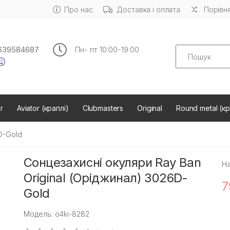
Про нас
Доставка і оплата
Порівня
Search
639584687
Пн- пт 10:00-19:00
r
Aviator (краплі)
Clubmasters
Original
Round metal (кр
D-Gold
Сонцезахисні окуляри Ray Ban
На
Original (Оріджинал) 3026D-
7
Gold
Модель: o4ki-8282