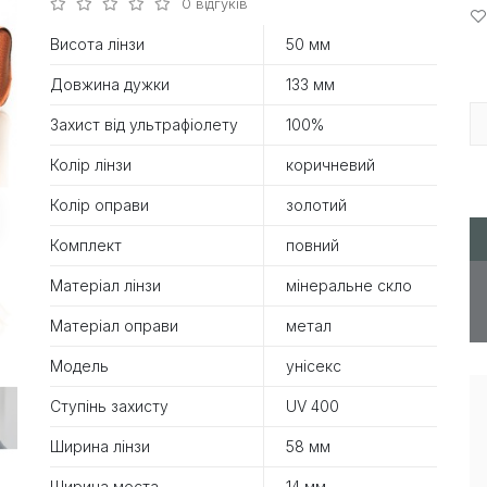
0 відгуків
Висота лінзи
50 мм
Довжина дужки
133 мм
Захист від ультрафіолету
100%
Колір лінзи
коричневий
Колір оправи
золотий
Комплект
повний
Матеріал лінзи
мінеральне скло
Матеріал оправи
метал
Модель
унісекс
Ступінь захисту
UV 400
Ширина лінзи
58 мм
Ширина моста
14 мм