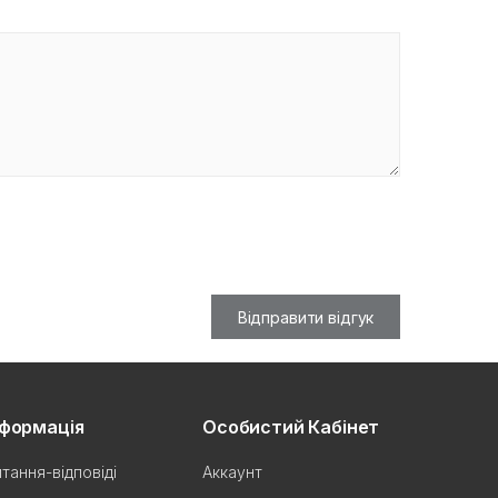
Відправити відгук
нформація
Особистий Кабінет
тання-відповіді
Аккаунт