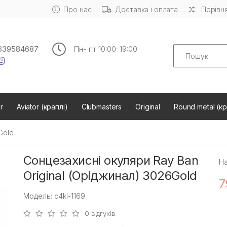
Про нас
Доставка і оплата
Порівня
Search
639584687
Пн- пт 10:00-19:00
r
Aviator (краплі)
Clubmasters
Original
Round metal (кр
Gold
Сонцезахисні окуляри Ray Ban
На
Original (Оріджинал) 3026Gold
7
Модель: o4ki-1169
0 відгуків