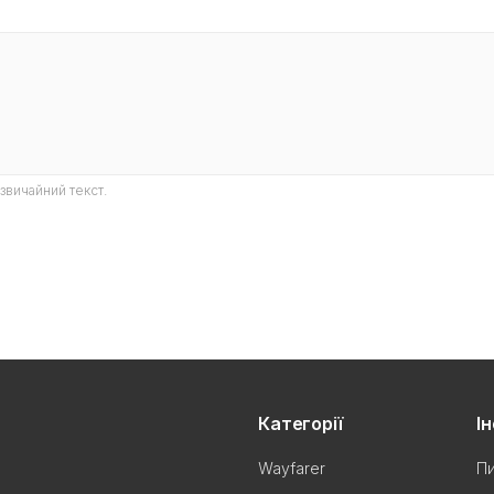
звичайний текст.
Категорії
І
Wayfarer
Пи