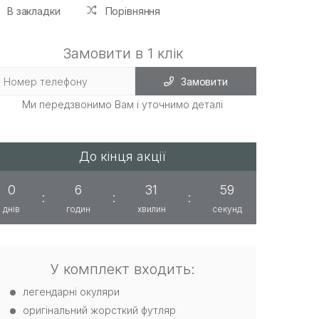
В закладки
Порівняння
Замовити в 1 клік
Замовити
Ми передзвонимо Вам і уточнимо деталі
До кінця акції
0
6
31
59
:
:
:
днів
годин
хвилин
секунд
У комплект входить:
легендарні окуляри
оригінальний жорсткий футляр