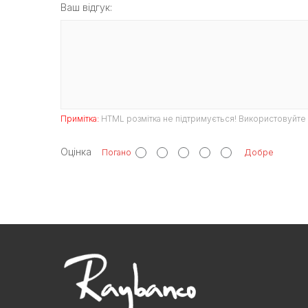
Ваш відгук:
Примітка:
HTML розмітка не підтримується! Використовуйте 
Оцінка
Погано
Добре