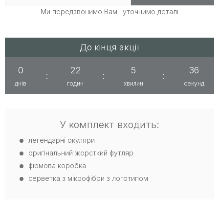
Ми передзвонимо Вам і уточнимо деталі
До кінця акції
0
22
5
36
:
:
:
днів
годин
хвилин
секунд
У комплект входить:
легендарні окуляри
оригінальний жорсткий футляр
фірмова коробка
серветка з мікрофібри з логотипом