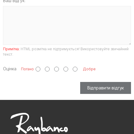
Ваш відгук:
Примітка:
HTML розмітка не підтримується! Використовуйте звичайний
текст.
Оцінка
Погано
Добре
Відправити відгук