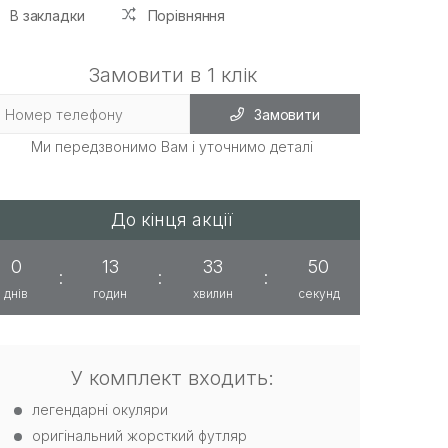
В закладки
Порівняння
Замовити в 1 клік
Замовити
Ми передзвонимо Вам і уточнимо деталі
До кінця акції
0
13
33
49
:
:
:
днів
годин
хвилин
секунд
У комплект входить:
легендарні окуляри
оригінальний жорсткий футляр