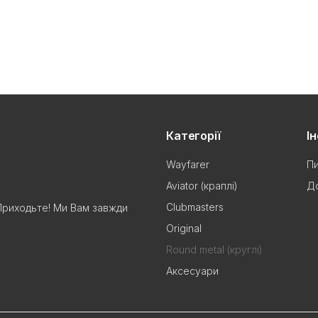
Категорії
І
Wayfarer
Пи
Aviator (краплі)
До
Clubmasters
Приходьте! Ми Вам завжди
Original
Round metal (круглі)
Аксесуари