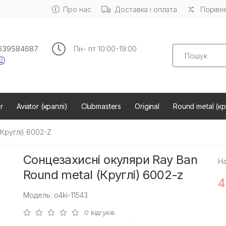
Про нас
Доставка і оплата
Порівня
Search
639584687
Пн- пт 10:00-19:00
r
Aviator (краплі)
Clubmasters
Original
Round metal (кр
(Круглі) 6002-Z
Сонцезахисні окуляри Ray Ban
На
Round metal (Круглі) 6002-z
4
Модель: o4ki-11543
0 відгуків