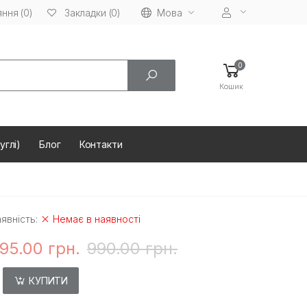
ння (0)
Мова
Закладки (0)
0
Кошик
углі)
Блог
Контакти
явність:
Немає в наявності
95.00 грн.
990.00 грн.
КУПИТИ