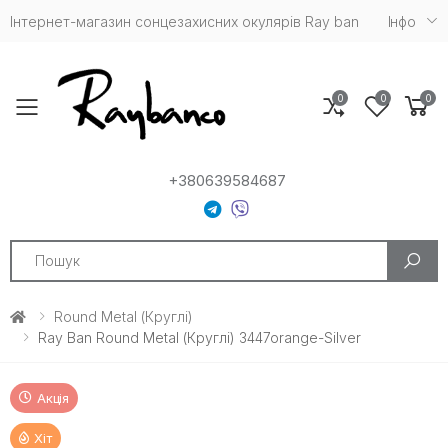
Інтернет-магазин сонцезахисних окулярів Ray ban
Iнфо
0
0
0
Toggle mobile menu
+380639584687
Search
Round Metal (круглі)
Ray Ban Round Metal (Круглі) 3447orange-Silver
Акція
Хіт