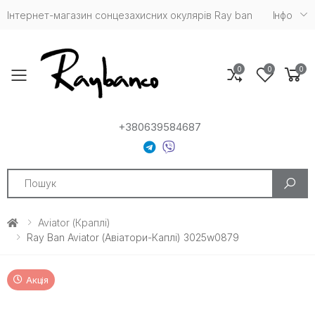
Інтернет-магазин сонцезахисних окулярів Ray ban
Iнфо
0
0
0
Toggle mobile menu
+380639584687
Search
Aviator (краплі)
Ray Ban Aviator (Авіатори-Каплі) 3025w0879
Акція