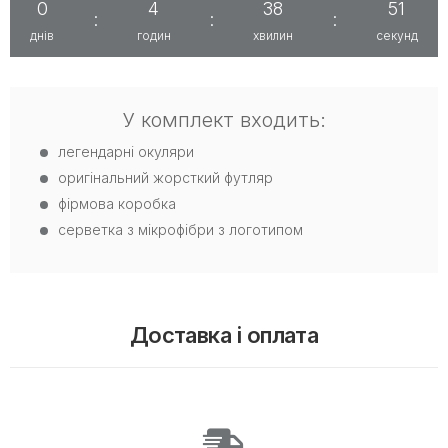
0
4
38
50
:
:
:
днів
годин
хвилин
секунд
У комплект входить:
легендарні окуляри
оригінальний жорсткий футляр
фірмова коробка
серветка з мікрофібри з логотипом
Доставка і оплата