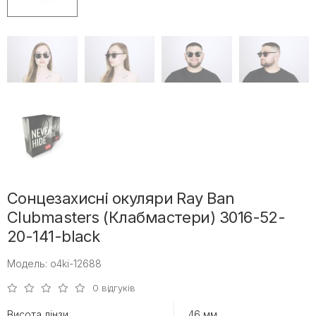
Сонцезахисні окуляри Ray Ban
Clubmasters (Клабмастери) 3016-52-
20-141-black
Модель: o4ki-12688
0 відгуків
Висота лінзи
46 мм