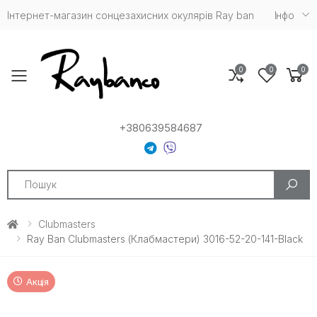
Інтернет-магазин сонцезахисних окулярів Ray ban
Iнфо
0
0
0
Toggle mobile menu
+380639584687
Search
Clubmasters
Ray Ban Clubmasters (Клабмастери) 3016-52-20-141-Black
Акція